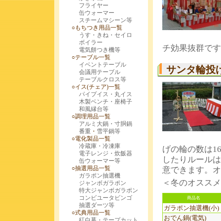
フライヤー
缶ウォーマー
スチームマシーン等
○もちつき用品一覧
うす・きね・セイロ
ボイラー
チ効果抜群です
電気餅つき機等
○テーブル一覧
イベントテーブル
サンタ輪投
会議用テーブル
テーブルクロス等
○イス(チェア)一覧
パイプイス・丸イス
木製ベンチ・座椅子
和風縁台等
○調理用品一覧
アルミ大鍋・寸胴鍋
番重
・
雪平鍋等
○電化製品一覧
冷蔵庫・冷凍庫
げの輪の数は1
電子レンジ・炊飯器
したりルールは
缶ウォーマー等
○抽選用品一覧
意できます。オ
ガラポン抽選機
＜冬のオスス
ジャンボガラポン
特大ジャンボガラポン
コンビユータビンゴ
商品名
抽選ダーツ等
ガラポン抽選機(小)
○式典用品一覧
おでん鍋(電気)
紅白幕・テープカット