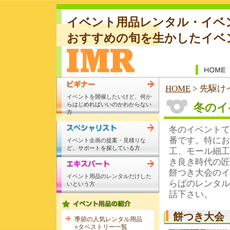
イベント用品レンタル・イベ
おすすめの旬を生かしたイベ
HOME
>
先駆け
イベントを開催したいけど、何か
らはじめればいいのかわからない
冬のイ
方
冬のイベントて
番です。特にお
イベント企画の提案・見積りな
ど、サポートを探している方
工、モール細工
き良き時代の匠
餅つき大会のイ
イベント用品のレンタルだけした
らばのレンタル
いという方
話下さい。
餅つき大会
季節の人気レンタル用品
○タペストリー一覧