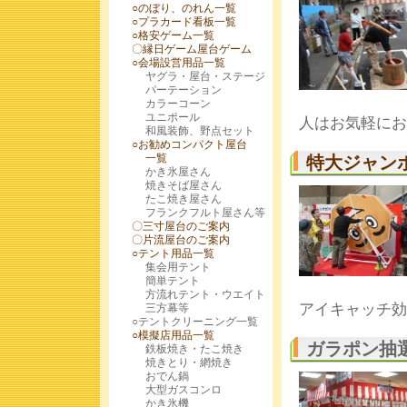
○のぼり、のれん一覧
○プラカード看板一覧
○格安ゲーム一覧
〇
縁日ゲーム屋台ゲーム
○会場設営用品一覧
ヤグラ・屋台・ステージ
パーテーション
カラーコーン
ユニポール
人はお気軽にお
和風装飾、野点セット
○お勧めコンパクト屋台
一覧
特大ジャン
かき氷屋さん
焼きそば屋さん
たこ焼き屋さん
フランクフルト屋さん等
〇三寸屋台のご案内
〇片流屋台のご案内
○テント用品一覧
集会用テント
簡単テント
方流れテント・ウエイト
アイキャッチ効
三方幕等
○テントクリーニング一覧
○模擬店用品一覧
ガラポン抽
鉄板焼き・たこ焼き
焼きとり・網焼き
おでん鍋
大型ガスコンロ
かき氷機