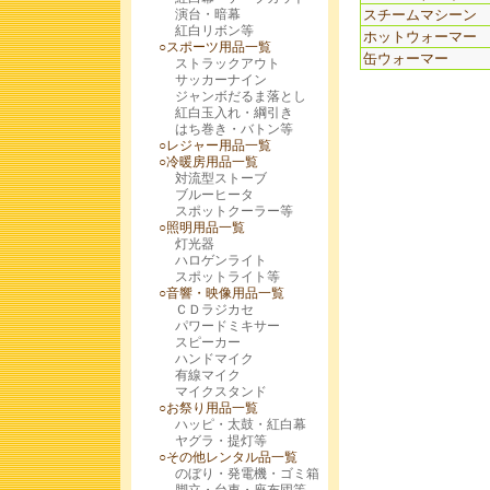
演台・暗幕
スチームマシーン
紅白リボン等
ホットウォーマー
○スポーツ用品一覧
缶ウォーマー
ストラックアウト
サッカーナイン
ジャンボだるま落とし
紅白玉入れ・綱引き
はち巻き・バトン等
○レジャー用品一覧
○冷暖房用品一覧
対流型ストーブ
ブルーヒータ
スポットクーラー等
○照明用品一覧
灯光器
ハロゲンライト
スポットライト等
○音響・映像用品一覧
ＣＤラジカセ
パワードミキサー
スピーカー
ハンドマイク
有線マイク
マイクスタンド
○お祭り用品一覧
ハッピ・太鼓・紅白幕
ヤグラ・提灯等
○その他レンタル品一覧
のぼり・発電機・ゴミ箱