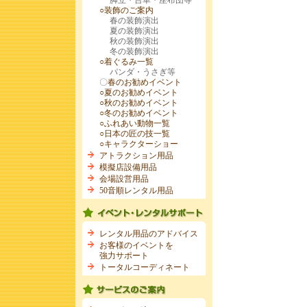
脚立・台車・座布団等
○装飾のご案内
春の装飾演出
夏の装飾演出
秋の装飾演出
冬の装飾演出
○着ぐるみ一覧
パンダ・うさぎ等
〇
春のお勧めイベント
○夏のお勧めイベント
○秋のお勧めイベント
○冬のお勧めイベント
○ふれあい動物一覧
○日本の匠の技一覧
○キャラクターショー
アトラクション用品
模擬店設備用品
会場設営用品
50音順レンタル用品
レンタル用品のアドバイス
お客様のイベントを
強力サポート
トータルコーディネート