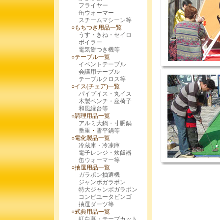
フライヤー
缶ウォーマー
スチームマシーン等
○もちつき用品一覧
うす・きね・セイロ
ボイラー
電気餅つき機等
○テーブル一覧
イベントテーブル
会議用テーブル
テーブルクロス等
○イス(チェア)一覧
パイプイス・丸イス
木製ベンチ・座椅子
和風縁台等
○調理用品一覧
アルミ大鍋・寸胴鍋
番重
・
雪平鍋等
○電化製品一覧
冷蔵庫・冷凍庫
電子レンジ・炊飯器
缶ウォーマー等
○抽選用品一覧
ガラポン抽選機
ジャンボガラポン
特大ジャンボガラポン
コンビユータビンゴ
抽選ダーツ等
○式典用品一覧
紅白幕・テープカット