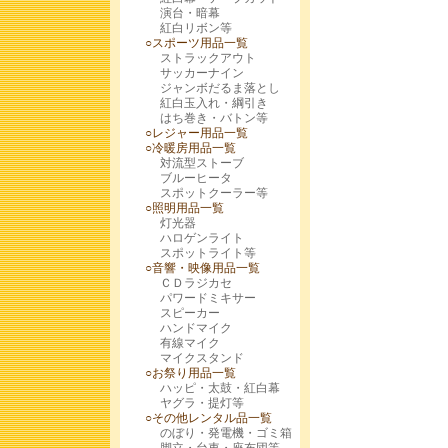
演台・暗幕
紅白リボン等
○スポーツ用品一覧
ストラックアウト
サッカーナイン
ジャンボだるま落とし
紅白玉入れ・綱引き
はち巻き・バトン等
○レジャー用品一覧
○冷暖房用品一覧
対流型ストーブ
ブルーヒータ
スポットクーラー等
○照明用品一覧
灯光器
ハロゲンライト
スポットライト等
○音響・映像用品一覧
ＣＤラジカセ
パワードミキサー
スピーカー
ハンドマイク
有線マイク
マイクスタンド
○お祭り用品一覧
ハッピ・太鼓・紅白幕
ヤグラ・提灯等
○その他レンタル品一覧
のぼり・発電機・ゴミ箱