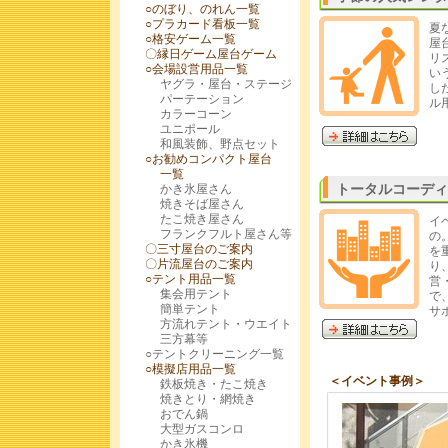
○のぼり、のれん一覧
○プラカード看板一覧
夏
○格安ゲーム一覧
屋
〇
縁日ゲーム屋台ゲーム
リ
○会場設営用品一覧
い
ヤグラ・屋台・ステージ
し
パーテーション
ル
カラーコーン
ユニポール
和風装飾、野点セット
○お勧めコンパクト屋台
一覧
かき氷屋さん
トータルコーディ
焼きそば屋さん
たこ焼き屋さん
イ
フランクフルト屋さん等
の
〇三寸屋台のご案内
を
〇片流屋台のご案内
り
○テント用品一覧
営
集会用テント
で
簡単テント
サ
方流れテント・ウエイト
三方幕等
○テントクリーニング一覧
○模擬店用品一覧
＜イベント事例＞
鉄板焼き・たこ焼き
焼きとり・網焼き
おでん鍋
大型ガスコンロ
かき氷機