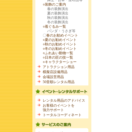
脚立・台車・座布団等
○装飾のご案内
春の装飾演出
夏の装飾演出
秋の装飾演出
冬の装飾演出
○着ぐるみ一覧
パンダ・うさぎ等
〇
春のお勧めイベント
○夏のお勧めイベント
○秋のお勧めイベント
○冬のお勧めイベント
○ふれあい動物一覧
○日本の匠の技一覧
○キャラクターショー
アトラクション用品
模擬店設備用品
会場設営用品
50音順レンタル用品
レンタル用品のアドバイス
お客様のイベントを
強力サポート
トータルコーディネート